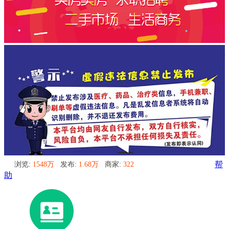
浏览:
1548万
发布:
1.68万
商家:
322
帮
助